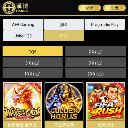
登录
注册
AFB Gaming
捕鱼
Pragmatic Play
Joker123
CQ9
CQ9
2 X (
)
3 X (
)
5 X (
)
10 X (
)
20 X (
)
麒麟献宝 至尊版
黄金荷鲁斯
足球冲锋