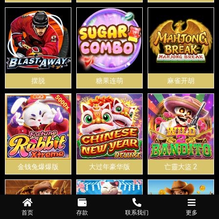
摆脱
糖果连萌
麻雀开胡
金钱兔爆爆版
大过年豪华版
亡靈大盜 2
首页
存款
联系我们
更多