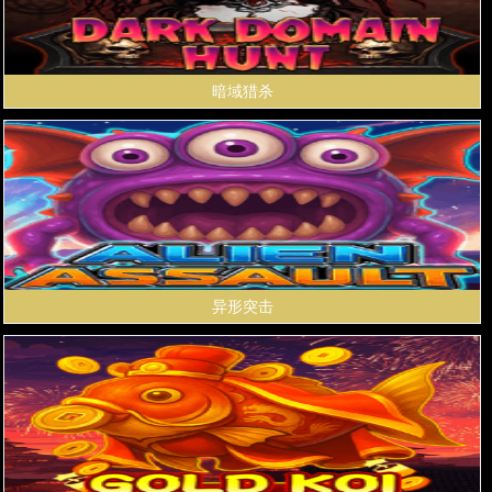
暗域猎杀
异形突击