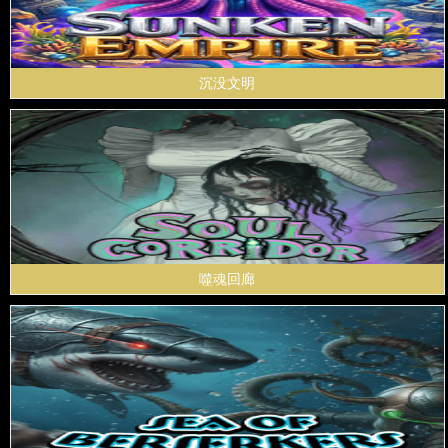
沉没文明
噬魂回廊