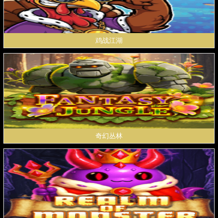
鸡战江湖
奇幻丛林